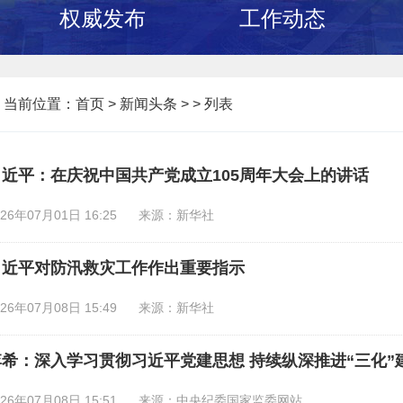
权威发布
工作动态
当前位置：
首页
>
新闻头条 >
> 列表
习近平：在庆祝中国共产党成立105周年大会上的讲话
026年07月01日 16:25
来源：新华社
习近平对防汛救灾工作作出重要指示
026年07月08日 15:49
来源：新华社
李希：深入学习贯彻习近平党建思想 持续纵深推进“三化”
026年07月08日 15:51
来源：中央纪委国家监委网站