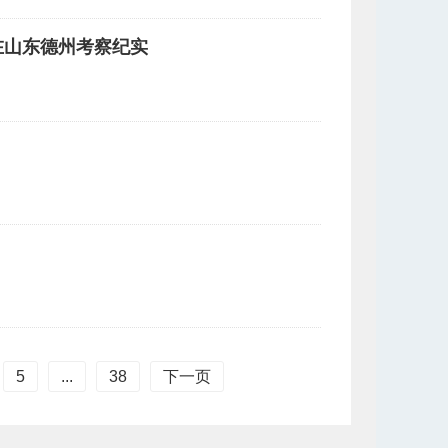
在山东德州考察纪实
5
...
38
下一页