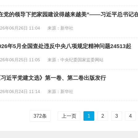
“在党的领导下把家园建设得越来越美”——习近平总书记
026年06月26日 11:04
来源：新华社
026年5月全国查处违反中央八项规定精神问题24513起
026年06月25日 11:05
来源：中央纪委国家监委网站
《习近平党建文选》第一卷、第二卷出版发行
026年06月24日 11:14
来源：新华社
上一页
1
2
3
4
372
条