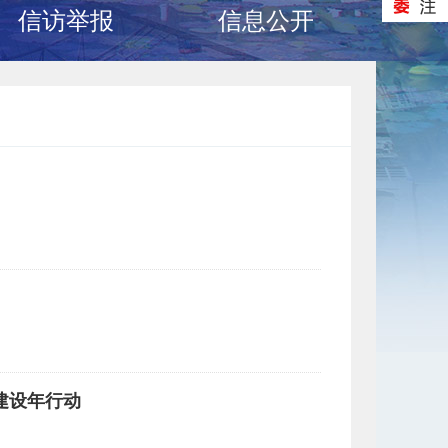
信访举报
信息公开
建设年行动