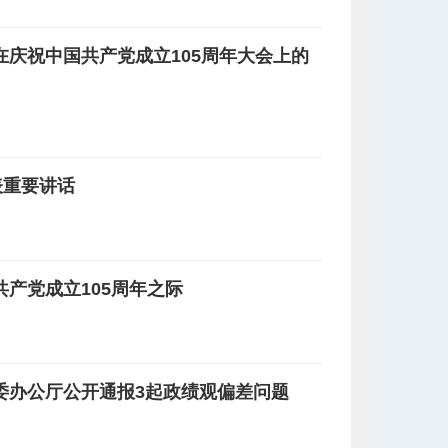
庆祝中国共产党成立105周年大会上的
表重要讲话
产党成立105周年之际
委办公厅公开通报3起政绩观偏差问题