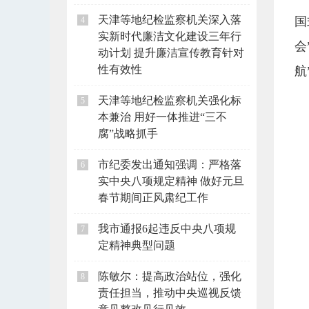
天津等地纪检监察机关深入落
国
4
实新时代廉洁文化建设三年行
会
动计划 提升廉洁宣传教育针对
性有效性
航
天津等地纪检监察机关强化标
5
本兼治 用好一体推进“三不
腐”战略抓手
市纪委发出通知强调：严格落
6
实中央八项规定精神 做好元旦
春节期间正风肃纪工作
我市通报6起违反中央八项规
7
定精神典型问题
陈敏尔：提高政治站位，强化
8
责任担当，推动中央巡视反馈