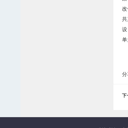
改
共
设
单
分
下