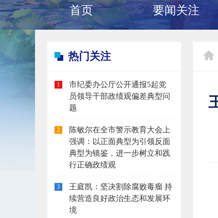
首页
要闻关注
热门关注
市纪委办公厅公开通报5起党
1
员领导干部政绩观偏差典型问
题
陈敏尔在全市警示教育大会上
2
强调：以正面典型为引领反面
典型为镜鉴，进一步树立和践
行正确政绩观
王庭凯：坚决割除腐败毒瘤 持
3
续营造良好政治生态和发展环
境