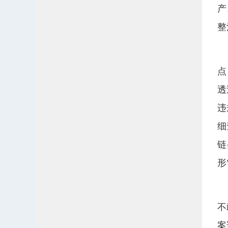
产
整
点
透
违
细
链
形
不
案