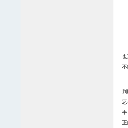
也
不
判
恶
手
正