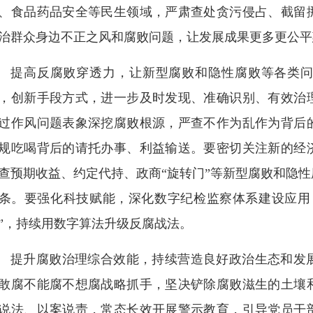
、食品药品安全等民生领域，严肃查处贪污侵占、截留
治群众身边不正之风和腐败问题，让发展成果更多更公平
提高反腐败穿透力，让新型腐败和隐性腐败等各类
，创新手段方式，进一步及时发现、准确识别、有效治
过作风问题表象深挖腐败根源，严查不作为乱作为背后
规吃喝背后的请托办事、利益输送。要密切关注新的经
查预期收益、约定代持、政商“旋转门”等新型腐败和隐
条。要强化科技赋能，深化数字纪检监察体系建设应用
”，持续用数字算法升级反腐战法。
提升腐败治理综合效能，持续营造良好政治生态和发
敢腐不能腐不想腐战略抓手，坚决铲除腐败滋生的土壤
说法、以案说责，常态长效开展警示教育，引导党员干