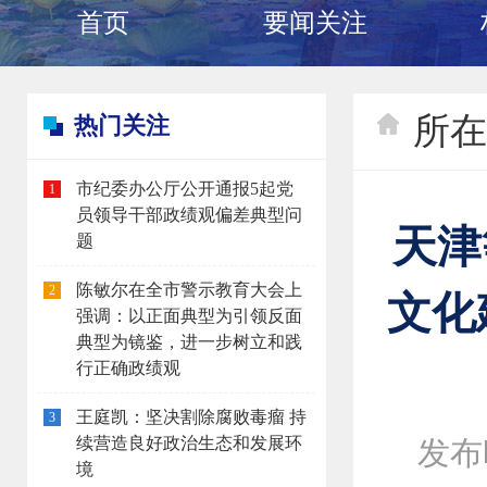
首页
要闻关注
所在
热门关注
市纪委办公厅公开通报5起党
1
员领导干部政绩观偏差典型问
天津
题
陈敏尔在全市警示教育大会上
2
文化
强调：以正面典型为引领反面
典型为镜鉴，进一步树立和践
行正确政绩观
王庭凯：坚决割除腐败毒瘤 持
3
续营造良好政治生态和发展环
发布时
境