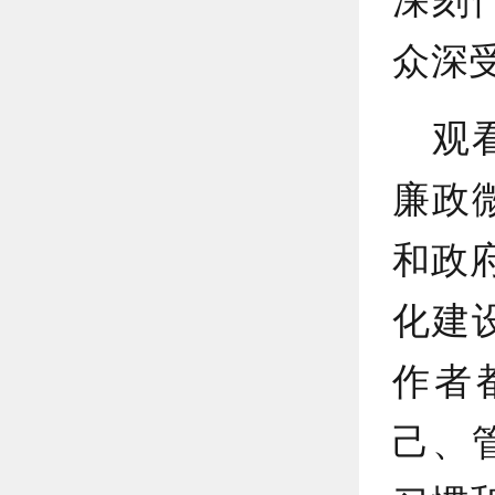
众深
观
廉政
和政
化建
作者
己、