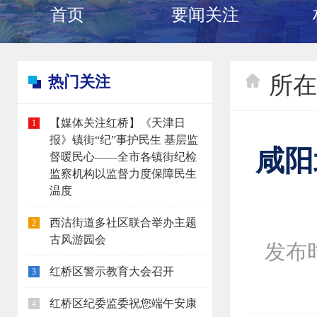
首页
要闻关注
所在
热门关注
【媒体关注红桥】《天津日
1
报》镇街“纪”事护民生 基层监
咸阳
督暖民心——全市各镇街纪检
监察机构以监督力度保障民生
温度
西沽街道多社区联合举办主题
2
古风游园会
发布时间
红桥区警示教育大会召开
3
红桥区纪委监委祝您端午安康
4