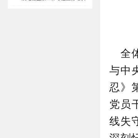
全
与中
忍》
党员
线失
深刻