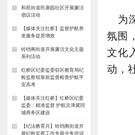
和苑街道民康园社区开展廉洁
5
为
倡议活动
【媒体关注红桥】监督护航养
6
氛围
老服务提质增效
文化
铃铛阁街道开展廉洁文化主题
7
系列活动
动，
红桥区纪委监委驻区教育局纪
8
检监察组靠前监督检查护航平
安高考
【媒体关注红桥】红桥区纪委
9
监委：精准监督 护航京津冀同
城商务区建设
【纪法教育月】铃铛阁街道开
10
展纪检监察工作专题业务培训