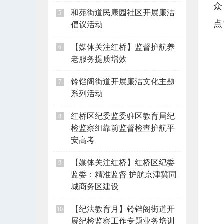
众
和苑街道民康园社区开展廉洁
5
点
倡议活动
【媒体关注红桥】监督护航养
6
老服务提质增效
铃铛阁街道开展廉洁文化主题
7
系列活动
红桥区纪委监委驻区教育局纪
8
检监察组靠前监督检查护航平
安高考
【媒体关注红桥】红桥区纪委
9
监委：精准监督 护航京津冀同
城商务区建设
【纪法教育月】铃铛阁街道开
10
展纪检监察工作专题业务培训