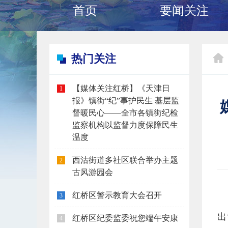
首页
要闻关注
热门关注
【媒体关注红桥】《天津日
1
报》镇街“纪”事护民生 基层监
督暖民心——全市各镇街纪检
监察机构以监督力度保障民生
温度
西沽街道多社区联合举办主题
2
古风游园会
红桥区警示教育大会召开
3
出
红桥区纪委监委祝您端午安康
4