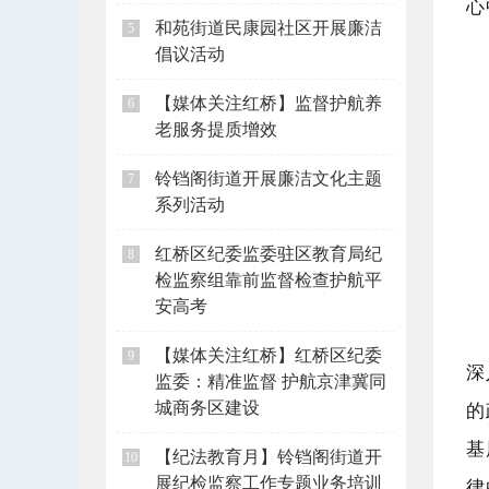
心
和苑街道民康园社区开展廉洁
5
倡议活动
【媒体关注红桥】监督护航养
6
老服务提质增效
铃铛阁街道开展廉洁文化主题
7
系列活动
红桥区纪委监委驻区教育局纪
8
检监察组靠前监督检查护航平
安高考
【媒体关注红桥】红桥区纪委
9
深
监委：精准监督 护航京津冀同
的
城商务区建设
基
【纪法教育月】铃铛阁街道开
10
展纪检监察工作专题业务培训
律