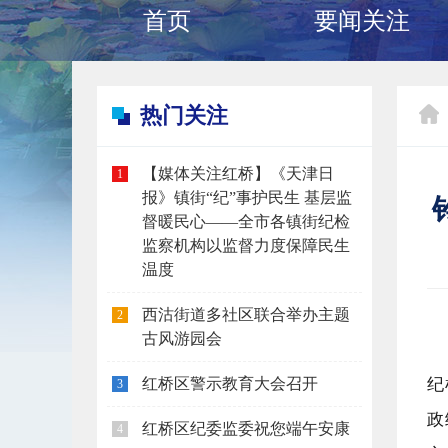
首页
要闻关注
热门关注
【媒体关注红桥】《天津日
1
报》镇街“纪”事护民生 基层监
督暖民心——全市各镇街纪检
监察机构以监督力度保障民生
温度
西沽街道多社区联合举办主题
2
古风游园会
纪
红桥区警示教育大会召开
3
政
红桥区纪委监委祝您端午安康
4