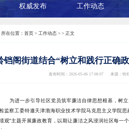
权威发布
工作动态
所在位置：
首页
>
工作动态 >
> 正文
铃铛阁街道结合“树立和践行正确政
发布时间：2026-05-06 17:08:07
来源：铃
为进一步引导社区党员筑牢廉洁自律思想根基，树立
检监察工委特邀天津渤海职业技术学院马克思主义学院思
绩观”主题开展廉政教育，
以期
让廉洁之风浸润社区每一