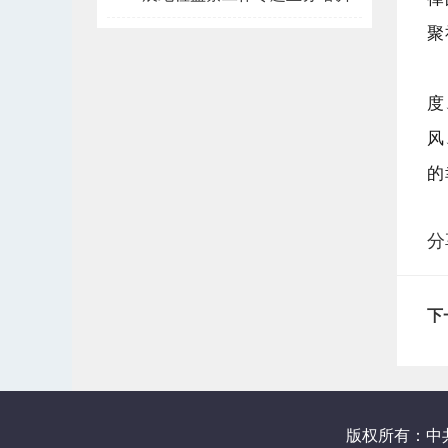
聚
度
风
的
分
下
版权所有：中