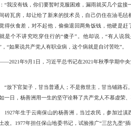
：“我没有钱，你们要暂时克服困难，漏雨就买几个盆接一
间砖瓦房，却让给了新来的技术员，自己仍住在油毛毡
觉得伙食差，对不起他，偷偷退回两角饭钱，他硬是赶
就是个不讲究吃穿住行的“傻子”。他却说，“有人说
”，“如果说共产党人有职业病，这个病就是自讨苦吃”。
——2021年9月1日，习近平总书记在2021年秋季学期
“放下官架子，甘当普通人；不是救世主，甘当铺路石。
如一日，杨善洲用一生的坚守诠释了共产党人不慕虚荣、
1927年生于云南保山的杨善洲，当过农民，参加过
土改。1977年担任保山地委书记，试验推广“三岔九垄”