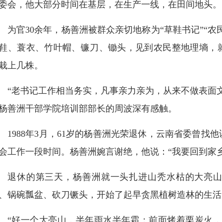
委会，他大部分时间在基层，在生产一线，在田间地头。
为官30余年，杨善洲被群众亲切地称为“草鞋书记”“农
鞋、蓑衣、竹叶帽、镰刀、锄头，见到农民整地理墒，
栽上几株。
“老书记工作相当务实，凡事亲力亲为，从来不做表面文
杨善洲干部学院培训部部长的周波深有感触。
1988年3月，61岁的杨善洲光荣退休，云南省委曾
会工作一段时间。杨善洲婉言谢绝，他说：“我要回到家
退休的第三天，杨善洲就一头扎进山秃水枯的大亮山，
、锅碗瓢盆、砍刀镢头，开始了起早贪黑植树造林的生活
“好一个大亮山，半年雨水半年霜；前面烤着栗炭火，