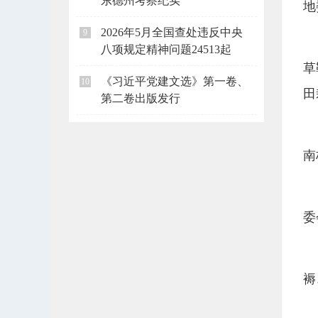
东德州考察纪实
地
2026年5月全国查处违反中央
9
八项规定精神问题24513起
草
《习近平党建文选》第一卷、
10
田
第二卷出版发行
南
委
褥