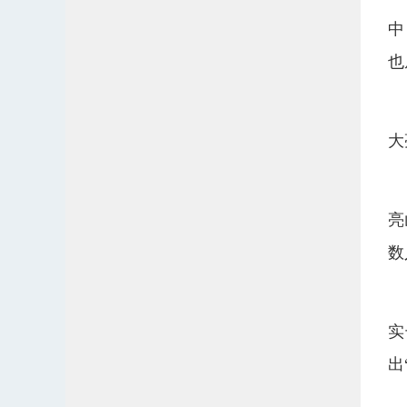
中
也
大
亮
数
实
出