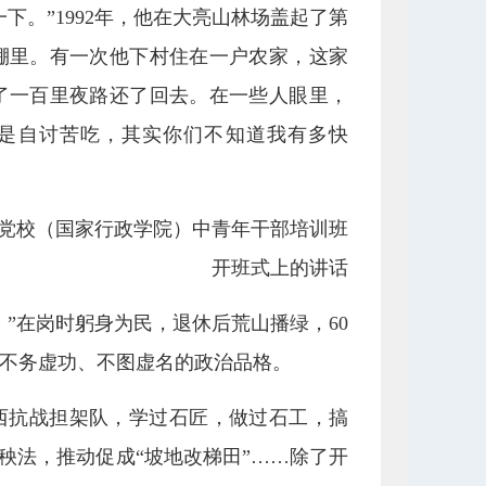
下。”1992年，他在大亮山林场盖起了第
棚里。有一次他下村住在一户农家，这家
了一百里夜路还了回去。在一些人眼里，
我是自讨苦吃，其实你们不知道我有多快
中央党校（国家行政学院）中青年干部培训班
开班式上的讲话
”在岗时躬身为民，退休后荒山播绿，60
不务虚功、不图虚名的政治品格。
滇西抗战担架队，学过石匠，做过石工，搞
插秧法，推动促成“坡地改梯田”……除了开