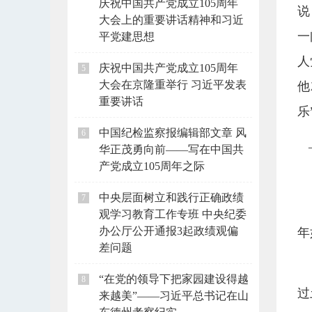
庆祝中国共产党成立105周年
说
大会上的重要讲话精神和习近
一
平党建思想
人
庆祝中国共产党成立105周年
5
大会在京隆重举行 习近平发表
他
重要讲话
乐
中国纪检监察报编辑部文章 风
6
华正茂勇向前——写在中国共
产党成立105周年之际
中央层面树立和践行正确政绩
7
观学习教育工作专班 中央纪委
办公厅公开通报3起政绩观偏
年
差问题
“在党的领导下把家园建设得越
8
过
来越美”——习近平总书记在山