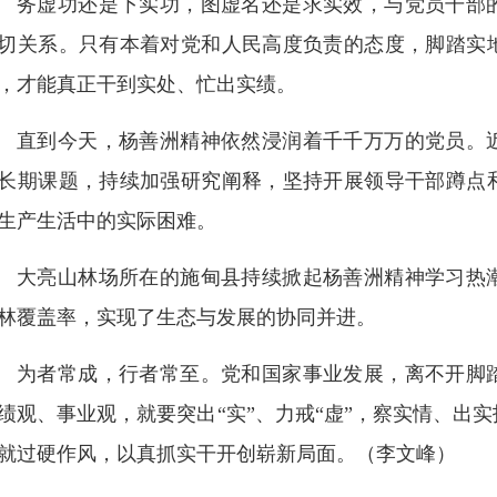
务虚功还是下实功，图虚名还是求实效，与党员干部
切关系。只有本着对党和人民高度负责的态度，脚踏实
，才能真正干到实处、忙出实绩。
直到今天，杨善洲精神依然浸润着千千万万的党员。
长期课题，持续加强研究阐释，坚持开展领导干部蹲点
生产生活中的实际困难。
大亮山林场所在的施甸县持续掀起杨善洲精神学习热
林覆盖率，实现了生态与发展的协同并进。
为者常成，行者常至。党和国家事业发展，离不开脚
绩观、事业观，就要突出“实”、力戒“虚”，察实情、出
就过硬作风，以真抓实干开创崭新局面。（李文峰）