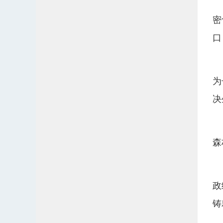
密
口
为
决
森
政
铸