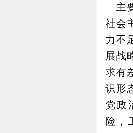
主
社会
力不
展战
求有
识形
党政
险，