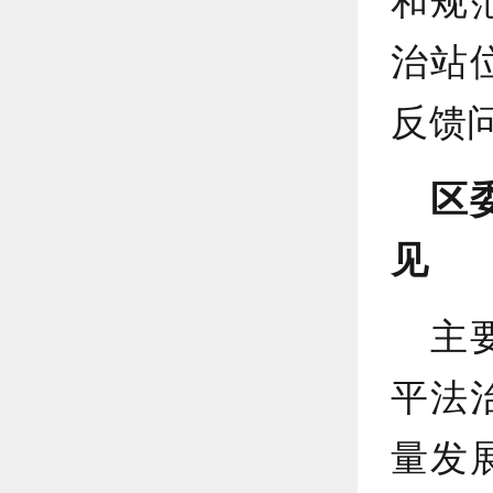
治站
反馈
区
见
主
平法
量发