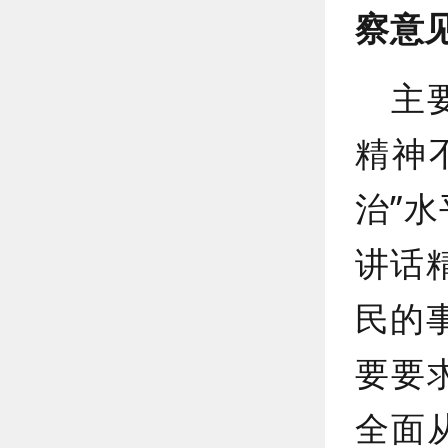
察意
主
精神
治”
讲话
民的
要要
全面