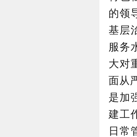
的领
基层
服务
大对
面从
是加
建工
日常