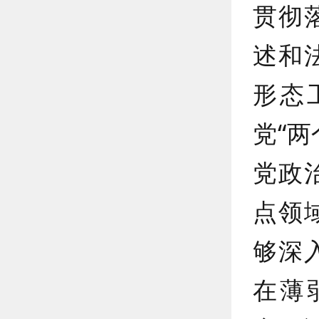
贯彻
述和
形态
党
“
党政
点领
够深
在薄