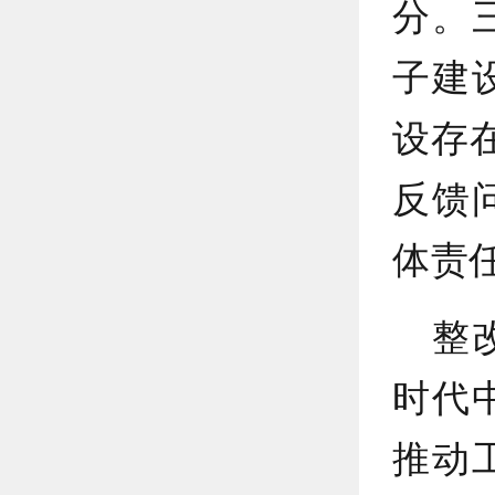
分。
子建
设存
反馈
体责
整
时代
推动