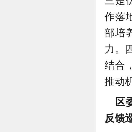
作落
部培
力。
结合
推动
区
反馈