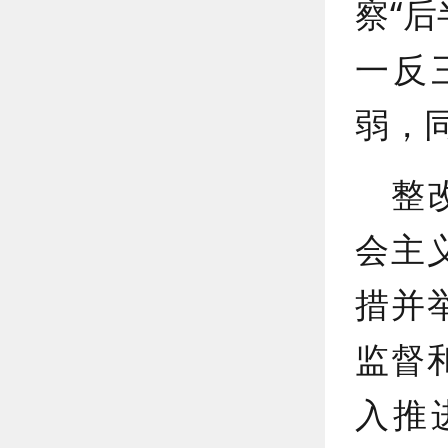
察“
一反
弱，
整
会主
措并
监督
入推