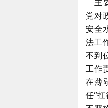
主
党对
安全
法工
不到
工作
在薄
任”