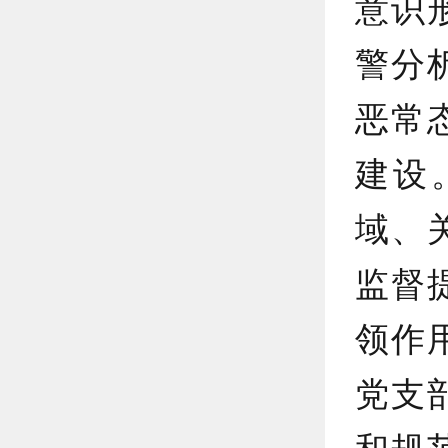
意识
警分
恶常
建设
域、
监督
领作
党支
和规