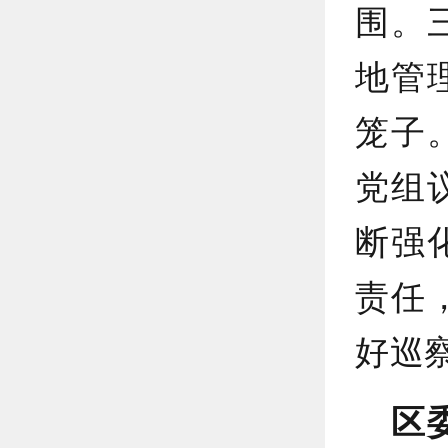
围。
地管
笼子
党组
断强
责任
好巡察
区