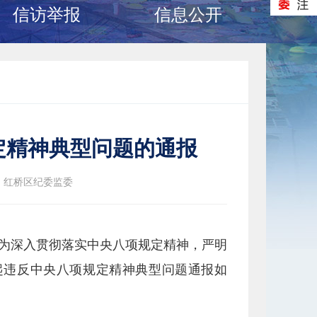
信访举报
信息公开
定精神典型问题的通报
：红桥区纪委监委
点。为深入贯彻落实中央八项规定精神，严明
起违反中央八项规定精神典型问题通报如