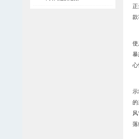
正
款
使
暴
心
示
的
风
落